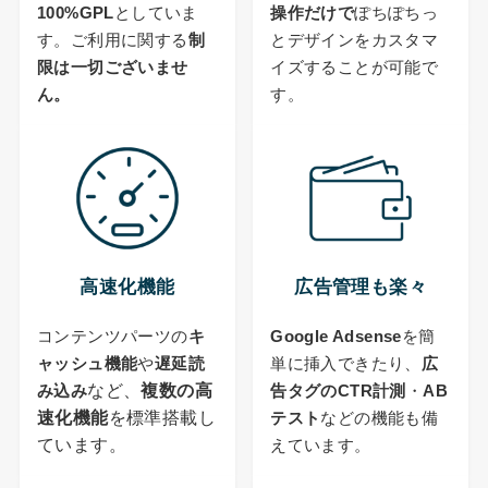
100%GPL
としていま
操作だけで
ぽちぽちっ
す。ご利用に関する
制
とデザインをカスタマ
限は一切ございませ
イズすることが可能で
ん。
す。
高速化機能
広告管理も楽々
コンテンツパーツの
キ
Google Adsense
を簡
ャッシュ機能
や
遅延読
単に挿入できたり、
広
など、
複数の高
み込み
告タグのCTR計測
・
AB
速化機能
を標準搭載し
テスト
などの機能も備
ています。
えています。