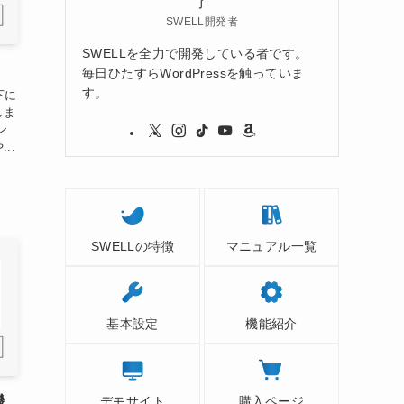
了
SWELL開発者
SWELLを全力で開発している者です。
毎日ひたすらWordPressを触っていま
す。
下に
しま
ン
..
SWELLの特徴
マニュアル一覧
基本設定
機能紹介
機
デモサイト
購入ページ