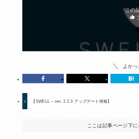
この
よかっ
【SWELL – ver. 2.2.3 アップデート情報】
ここは記事ページ下に